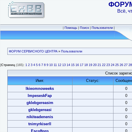
ФОРУ
Всё, ч
|
Помощь
|
Поиск
|
Пользователи
|
ФОРУМ СЕРВИСНОГО ЦЕНТРА
»
Пользователи
[
Страниц
(165):
1
2
3
4
5
6
7
8
9
10
11
12
13
14
15
16
17
18
19
20
21
22
23
24
25
26
27
28
Список зареги
Имя:
Статус:
Сообщен
lkieomnoweeks
0
ImpeseskFap
0
gklebgereasim
0
gklebgereasi
0
nikiteadenenis
0
tnimyrkiserll
0
Escoftoro
0