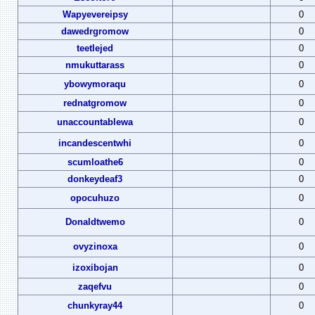
Wapyevereipsy
0
dawedrgromow
0
teetlejed
0
nmukuttarass
0
ybowymoraqu
0
rednatgromow
0
unaccountablewa
0
incandescentwhi
0
scumloathe6
0
donkeydeaf3
0
opocuhuzo
0
Donaldtwemo
0
ovyzinoxa
0
izoxibojan
0
zaqefvu
0
chunkyray44
0