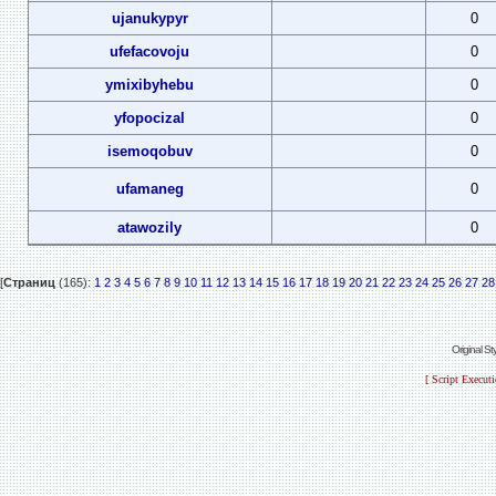
ujanukypyr
0
ufefacovoju
0
ymixibyhebu
0
yfopocizal
0
isemoqobuv
0
ufamaneg
0
atawozily
0
[
Страниц
(165):
1
2
3
4
5
6
7
8
9
10
11
12
13
14
15
16
17
18
19
20
21
22
23
24
25
26
27
28
Original S
[ Script Execut