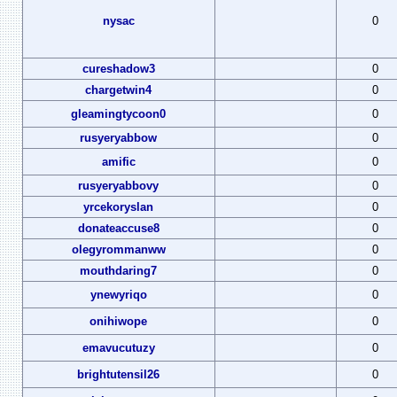
nysac
0
cureshadow3
0
chargetwin4
0
gleamingtycoon0
0
rusyeryabbow
0
amific
0
rusyeryabbovy
0
yrcekoryslan
0
donateaccuse8
0
olegyrommanww
0
mouthdaring7
0
ynewyriqo
0
onihiwope
0
emavucutuzy
0
brightutensil26
0