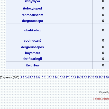
ixiqywyxa
0
itofoxyjuped
0
renmoansenm
0
dergreuosepo
0
obefikedux
0
cooingcan3
0
dergreuosepos
0
boyomara
0
thriftdaring5
0
KeithTew
0
[
Страниц
(165):
1
2
3
4
5
6
7
8
9
10
11
12
13
14
15
16
17
18
19
20
21
22
23
24
25
26
27
28
Original S
[ Script Execut