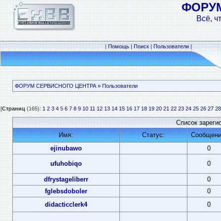
ФОРУ
Всё, ч
|
Помощь
|
Поиск
|
Пользователи
|
ФОРУМ СЕРВИСНОГО ЦЕНТРА
»
Пользователи
[
Страниц
(165):
1
2
3
4
5
6
7
8
9
10
11
12
13
14
15
16
17
18
19
20
21
22
23
24
25
26
27
28
Список зареги
Имя:
Статус:
Сообщени
ejinubawo
0
ufuhobiqo
0
dfrystageliberr
0
fglebsdoboler
0
didacticclerk4
0