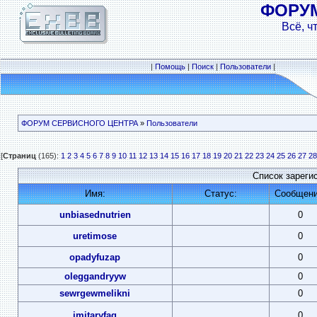
ФОРУ
Всё, ч
|
Помощь
|
Поиск
|
Пользователи
|
ФОРУМ СЕРВИСНОГО ЦЕНТРА
»
Пользователи
[
Страниц
(165):
1
2
3
4
5
6
7
8
9
10
11
12
13
14
15
16
17
18
19
20
21
22
23
24
25
26
27
28
Список зареги
Имя:
Статус:
Сообщени
unbiasednutrien
0
uretimose
0
opadyfuzap
0
oleggandryyw
0
sewrgewmelikni
0
imitaryfag
0