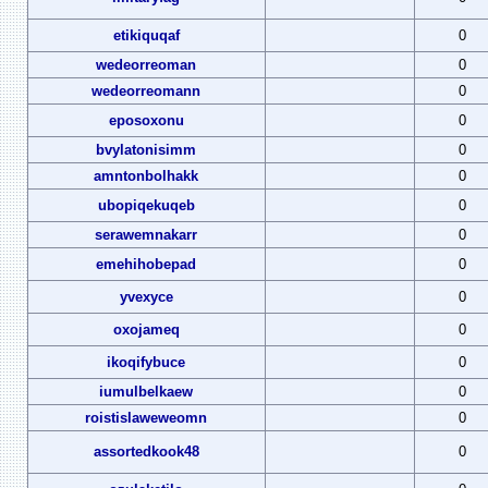
etikiquqaf
0
wedeorreoman
0
wedeorreomann
0
eposoxonu
0
bvylatonisimm
0
amntonbolhakk
0
ubopiqekuqeb
0
serawemnakarr
0
emehihobepad
0
yvexyce
0
oxojameq
0
ikoqifybuce
0
iumulbelkaew
0
roistislaweweomn
0
assortedkook48
0