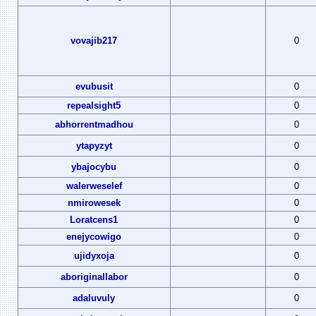
vovajib217
0
evubusit
0
repealsight5
0
abhorrentmadhou
0
ytapyzyt
0
ybajocybu
0
walerweselef
0
nmirowesek
0
Loratcens1
0
enejycowigo
0
ujidyxoja
0
aboriginallabor
0
adaluvuly
0