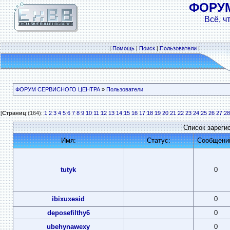
ФОРУ
Всё, ч
|
Помощь
|
Поиск
|
Пользователи
|
ФОРУМ СЕРВИСНОГО ЦЕНТРА
»
Пользователи
[
Страниц
(164):
1
2
3
4
5
6
7
8
9
10
11
12
13
14
15
16
17
18
19
20
21
22
23
24
25
26
27
28
Список зареги
Имя:
Статус:
Сообщени
tutyk
0
ibixuxesid
0
deposefilthy6
0
ubehynawexy
0