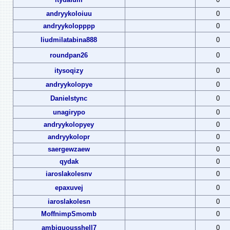
andryykoloiuu
0
andryykolopppp
0
liudmilatabina888
0
roundpan26
0
itysoqizy
0
andryykolopye
0
Danielstync
0
unagirypo
0
andryykolopyey
0
andryykolopr
0
saergewzaew
0
qydak
0
iaroslakolesnv
0
epaxuvej
0
iaroslakolesn
0
MoffnimpSmomb
0
ambiguousshell7
0