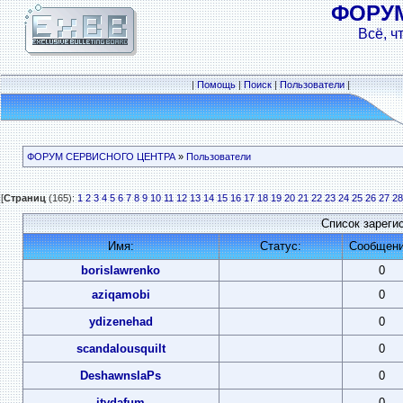
ФОРУ
Всё, ч
|
Помощь
|
Поиск
|
Пользователи
|
ФОРУМ СЕРВИСНОГО ЦЕНТРА
»
Пользователи
[
Страниц
(165):
1
2
3
4
5
6
7
8
9
10
11
12
13
14
15
16
17
18
19
20
21
22
23
24
25
26
27
28
Список зареги
Имя:
Статус:
Сообщени
borislawrenko
0
aziqamobi
0
ydizenehad
0
scandalousquilt
0
DeshawnslaPs
0
itydafum
0