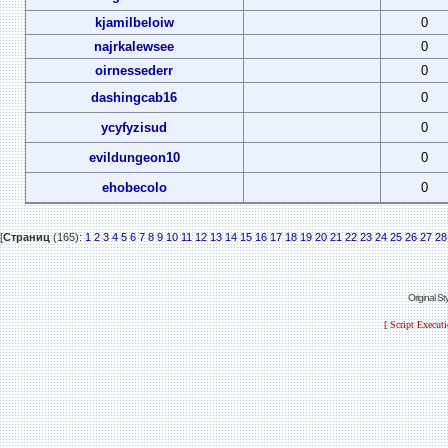
kjamilbeloiw
0
najrkalewsee
0
oirnessederr
0
dashingcab16
0
ycyfyzisud
0
evildungeon10
0
ehobecolo
0
[
Страниц
(165):
1
2
3
4
5
6
7
8
9
10
11
12
13
14
15
16
17
18
19
20
21
22
23
24
25
26
27
28
Original S
[ Script Execut