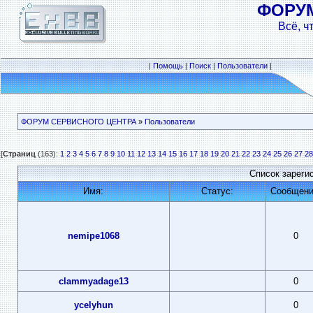
ФОРУ
Всё, ч
|
Помощь
|
Поиск
|
Пользователи
|
ФОРУМ СЕРВИСНОГО ЦЕНТРА
»
Пользователи
[
Страниц
(163):
1
2
3
4
5
6
7
8
9
10
11
12
13
14
15
16
17
18
19
20
21
22
23
24
25
26
27
28
Список зареги
Имя:
Статус:
Сообщени
nemipe1068
0
clammyadage13
0
ycelyhun
0