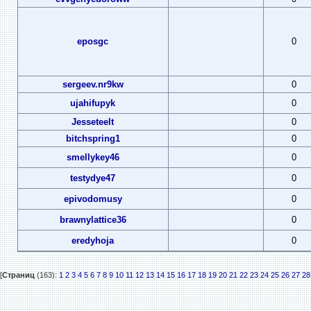
eposgc
0
sergeev.nr9kw
0
ujahifupyk
0
Jesseteelt
0
bitchspring1
0
smellykey46
0
testydye47
0
epivodomusy
0
brawnylattice36
0
eredyhoja
0
[
Страниц
(163):
1
2
3
4
5
6
7
8
9
10
11
12
13
14
15
16
17
18
19
20
21
22
23
24
25
26
27
28