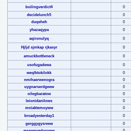
boilingverdict4
0
decidelunch5
0
duqeheh
0
yhazaqypa
0
aqironulyq
0
Hjljd sjmkap rjkasyr
0
amuckbottleneck
0
usofugadewa
0
weqlktokilokk
0
nmihaerwenogra
0
uygnarserdgeew
0
oilegbaratow
0
leionidanilows
0
mniaktemoyww
0
broadyesterday1
0
gerggygysreew
0
evvgenyedoroww
0