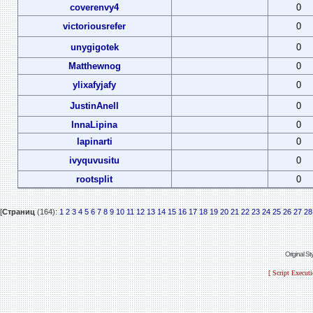
coverenvy4
0
victoriousrefer
0
unygigotek
0
Matthewnog
0
ylixafyjafy
0
JustinAnell
0
InnaLipina
0
lapinarti
0
ivyquvusitu
0
rootsplit
0
[
Страниц
(164):
1
2
3
4
5
6
7
8
9
10
11
12
13
14
15
16
17
18
19
20
21
22
23
24
25
26
27
28
Original S
[ Script Execut