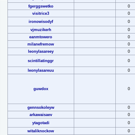
fgerggswetko
0
visitrice3
0
ironowisodyf
0
vjmuzikerh
0
eanmtowero
0
milanefremow
0
leonylasareey
0
scintillatinggr
0
leonylasareuu
0
guwdox
0
gennsokoleyw
0
arkawaisaev
0
ytagotadi
0
witaliknockow
0