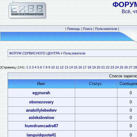
ФОРУ
Всё, ч
|
Помощь
|
Поиск
|
Пользователи
|
ФОРУМ СЕРВИСНОГО ЦЕНТРА
»
Пользователи
[
Страниц
(164):
1
2
3
4
5
6
7
8
9
10
11
12
13
14
15
16
17
18
19
20
21
22
23
24
25
26
27
28
Список зареги
Имя:
Статус:
Сообщен
egynurah
0
obonezovary
0
anatollylebedwv
0
asleksbvelow
0
humdrumcadre87
0
languidquota41
0