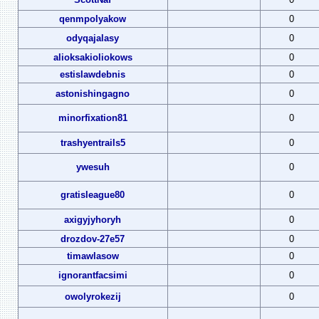
qenmpolyakow
0
odyqajalasy
0
alioksakioliokows
0
estislawdebnis
0
astonishingagno
0
minorfixation81
0
trashyentrails5
0
ywesuh
0
gratisleague80
0
axigyjyhoryh
0
drozdov-27e57
0
timawlasow
0
ignorantfacsimi
0
owolyrokezij
0