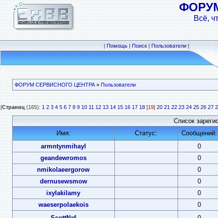
ФОРУ
Всё, ч
|
Помощь
|
Поиск
|
Пользователи
|
ФОРУМ СЕРВИСНОГО ЦЕНТРА
»
Пользователи
[
Страниц
(165):
1
2
3
4
5
6
7
8
9
10
11
12
13
14
15
16
17
18
[19]
20
21
22
23
24
25
26
27
2
Список зареги
Имя:
Статус:
Сообщений:
armntynmihayl
0
geandewromos
0
nmikolaeergorow
0
dernusewsmow
0
ixylakilamy
0
waeserpolaekois
0
ScottNaf
0