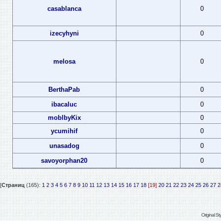
casablanca
0
izecyhyni
0
melosa
0
BerthaPab
0
ibacaluc
0
moblbyKix
0
ycumihif
0
unasadog
0
savoyorphan20
0
[
Страниц
(165):
1
2
3
4
5
6
7
8
9
10
11
12
13
14
15
16
17
18
[19]
20
21
22
23
24
25
26
27
2
Original S