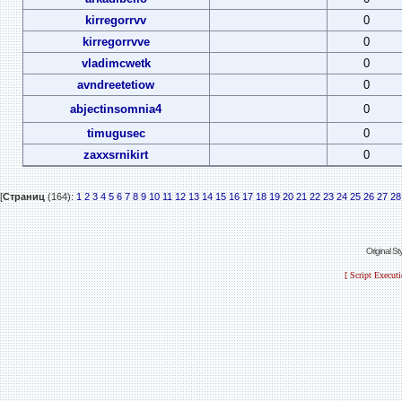
kirregorrvv
0
kirregorrvve
0
vladimcwetk
0
avndreetetiow
0
abjectinsomnia4
0
timugusec
0
zaxxsrnikirt
0
[
Страниц
(164):
1
2
3
4
5
6
7
8
9
10
11
12
13
14
15
16
17
18
19
20
21
22
23
24
25
26
27
28
Original S
[ Script Execut