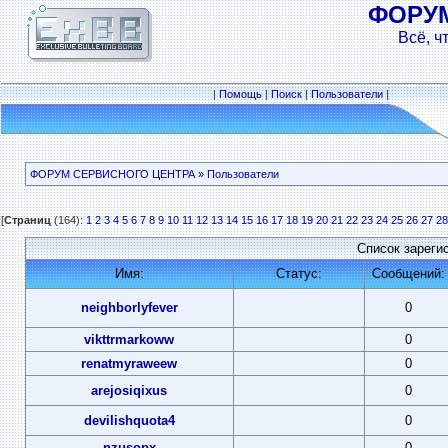
ФОРУ
Всё, ч
|
Помощь
|
Поиск
|
Пользователи
|
ФОРУМ СЕРВИСНОГО ЦЕНТРА
»
Пользователи
[
Страниц
(164):
1
2
3
4
5
6
7
8
9
10
11
12
13
14
15
16
17
18
19
20
21
22
23
24
25
26
27
28
Список зареги
Имя:
Статус:
Сообщений:
neighborlyfever
0
vikttrmarkoww
0
renatmyraweew
0
arejosiqixus
0
devilishquota4
0
nzusopx
0