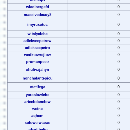
wladisergefd
0
massivedecoy8
0
imyruxotuc
0
witalyalebe
0
adlekseepetrow
0
adlekseepetro
0
wedktowrejlow
0
promanpeetr
0
ohulivajahyn
0
nonchalantepicu
0
otetifega
0
yaroslawlebe
0
arteebdanelow
0
wetne
0
aqhem
0
soloweiwtaras
0
arkadibelio
0