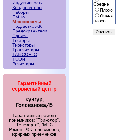
Индуктивности
Средне
Конденсаторы
Плохо
Наборы
Очень
Пайка
плохо
Микросхемы
Подсветка ЖК
Предохранители
Прочее
Тестеры
Тиристоры
Транзисторы
TAB COF IC
TCON
Резисторы
Гарантийный
сервисный центр
Кунгур,
Голованова,45
Гарантийный ремонт
приемников: "Триколор",
"Телекарта", "МТС"
Ремонт ЖК телевизоров,
эфирных приемников.