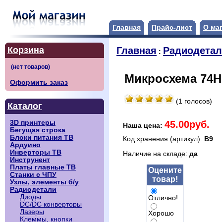
Главная
Прайс-лист
О ма
Корзина
Главная
Радиодета
:
Микросхема 74H
Оформить заказ
(1 голосов)
Каталог
45.00руб.
3D принтеры
Наша цена:
Бегущая строка
Блоки питания ТВ
Код хранения (артикул):
B9
Ардуино
Инверторы ТВ
Наличие на складе:
да
Инструнент
Платы главные ТВ
Оцените
Станки с ЧПУ
товар!
Узлы, элементы б/у
Радиодетали
Диоды
Отлично!
DC/DC конверторы
Лазеры
Хорошо
Клеммы, кнопки