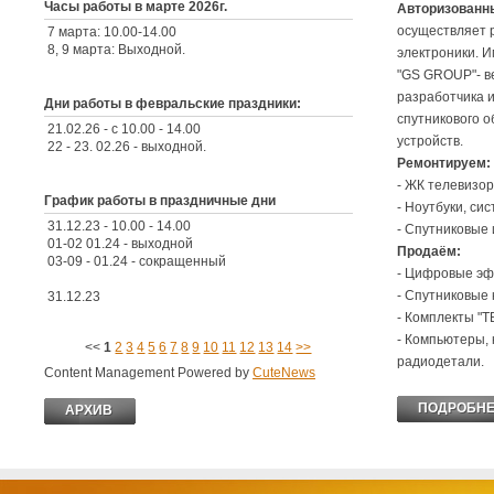
Часы работы в марте 2026г.
Авторизованны
осуществляет 
7 марта: 10.00-14.00
8, 9 марта: Выходной.
электроники. 
"GS GROUP"- в
Комментариев -
разработчика 
Дни работы в февральские праздники:
спутникового 
21.02.26 - с 10.00 - 14.00
устройств.
22 - 23. 02.26 - выходной.
Ремонтируем:
Комментариев -
- ЖК телевизо
График работы в праздничные дни
- Ноутбуки, си
31.12.23 - 10.00 - 14.00
- Спутниковые
01-02 01.24 - выходной
Продаём:
03-09 - 01.24 - сокращенный
- Цифровые эф
- Спутниковые
31.12.23
- Комплекты "Т
Комментариев -
- Компьютеры, 
<<
1
2
3
4
5
6
7
8
9
10
11
12
13
14
>>
радиодетали.
Content Management Powered by
Cute
News
ПОДРОБН
ПОДРОБН
АРХИВ
АРХИВ