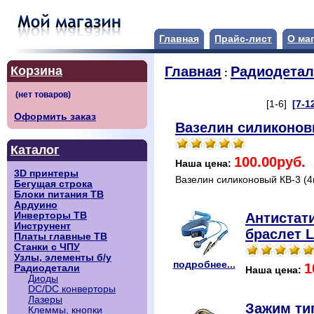
Главная
Прайс-лист
О ма
Корзина
Главная
Радиодета
:
[1-6]
[7-1
Оформить заказ
Вазелин силиконовы
Каталог
100.00руб.
Наша цена:
3D принтеры
Вазелин силиконовый КВ-3 (4г
Бегущая строка
Блоки питания ТВ
Ардуино
Антистат
Инверторы ТВ
Инструнент
браслет 
Платы главные ТВ
Станки с ЧПУ
Узлы, элементы б/у
подробнее...
1
Радиодетали
Наша цена:
Диоды
DC/DC конверторы
Лазеры
Зажим ти
Клеммы, кнопки