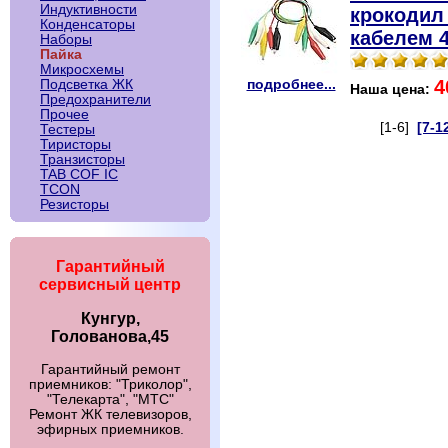
Индуктивности
крокодил
Конденсаторы
кабелем 
Наборы
Пайка
Микросхемы
4
подробнее...
Подсветка ЖК
Наша цена:
Предохранители
Прочее
[1-6]
[7-1
Тестеры
Тиристоры
Транзисторы
TAB COF IC
TCON
Резисторы
Гарантийный
сервисный центр
Кунгур,
Голованова,45
Гарантийный ремонт
приемников: "Триколор",
"Телекарта", "МТС"
Ремонт ЖК телевизоров,
эфирных приемников.