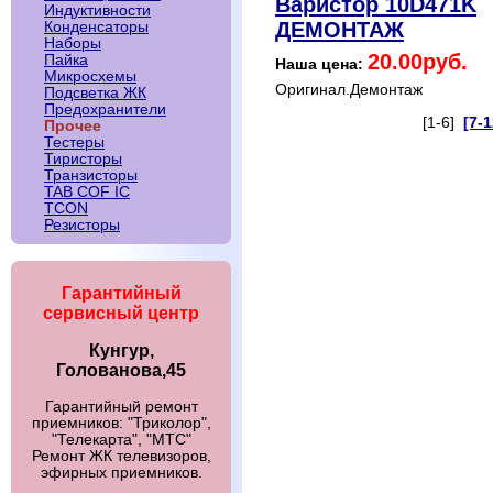
Варистор 10D471K
Индуктивности
ДЕМОНТАЖ
Конденсаторы
Наборы
20.00руб.
Пайка
Наша цена:
Микросхемы
Оригинал.Демонтаж
Подсветка ЖК
Предохранители
[1-6]
[7-1
Прочее
Тестеры
Тиристоры
Транзисторы
TAB COF IC
TCON
Резисторы
Гарантийный
сервисный центр
Кунгур,
Голованова,45
Гарантийный ремонт
приемников: "Триколор",
"Телекарта", "МТС"
Ремонт ЖК телевизоров,
эфирных приемников.