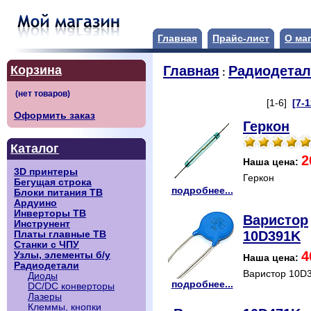
Главная
Прайс-лист
О ма
Корзина
Главная
Радиодета
:
[1-6]
[7-1
Оформить заказ
Геркон
Каталог
2
Наша цена:
3D принтеры
Геркон
Бегущая строка
подробнее...
Блоки питания ТВ
Ардуино
Инверторы ТВ
Варистор
Инструнент
10D391K
Платы главные ТВ
Станки с ЧПУ
4
Узлы, элементы б/у
Наша цена:
Радиодетали
Варистор 10D
Диоды
подробнее...
DC/DC конверторы
Лазеры
Клеммы, кнопки