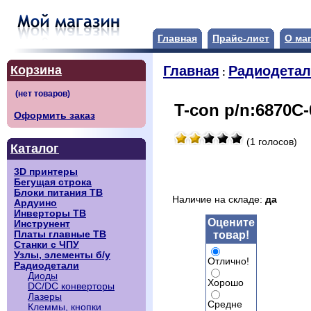
Главная
Прайс-лист
О ма
Корзина
Главная
Радиодета
:
T-con p/n:6870C
Оформить заказ
(1 голосов)
Каталог
3D принтеры
Бегущая строка
Блоки питания ТВ
Наличие на складе:
да
Ардуино
Инверторы ТВ
Оцените
Инструнент
товар!
Платы главные ТВ
Станки с ЧПУ
Узлы, элементы б/у
Отлично!
Радиодетали
Диоды
Хорошо
DC/DC конверторы
Лазеры
Средне
Клеммы, кнопки