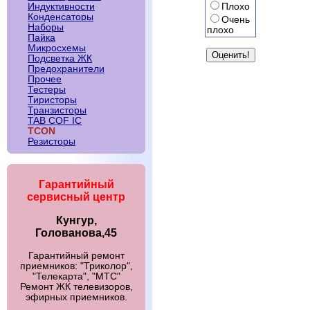
Плохо
Индуктивности
Конденсаторы
Очень
Наборы
плохо
Пайка
Микросхемы
Подсветка ЖК
Предохранители
Прочее
Тестеры
Тиристоры
Транзисторы
TAB COF IC
TCON
Резисторы
Гарантийный
сервисный центр
Кунгур,
Голованова,45
Гарантийный ремонт
приемников: "Триколор",
"Телекарта", "МТС"
Ремонт ЖК телевизоров,
эфирных приемников.