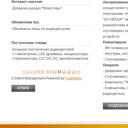
Интернет-магазин
Авторизованны
осуществляет 
Добавлен раздел "Резисторы".
электроники. 
Комментариев -
"GS GROUP"- в
Обновление баз.
разработчика 
Обновлены базы по радиодеталям.
спутникового 
Комментариев -
устройств.
Ремонтируем:
Поступление товара
- ЖК телевизо
Большое поступление радиодеталей.
- Ноутбуки, си
Стабилитроны, LED драйверы, конденсаторы,
стабилизаторы 1117,DC-DC преобразователи.
- Спутниковые
Продаём:
Комментариев -
- Цифровые эф
<<
1
2
3
4
5
6
7
8
9
10
11
12
13
14
>>
- Спутниковые
Content Management Powered by
Cute
News
- Комплекты "Т
АРХИВ
- Компьютеры, 
АРХИВ
радиодетали.
ПОДРОБН
ПОДРОБН