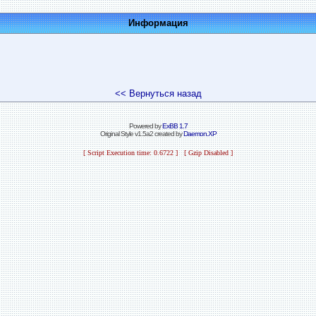
Информация
<< Вернуться назад
Powered by
ExBB 1.7
Original Style v1.5a2 created by
Daemon.XP
[ Script Execution time: 0.6722 ] [ Gzip Disabled ]