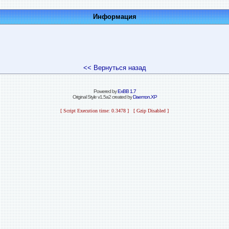
Информация
<< Вернуться назад
Powered by
ExBB 1.7
Original Style v1.5a2 created by
Daemon.XP
[ Script Execution time: 0.3478 ] [ Gzip Disabled ]