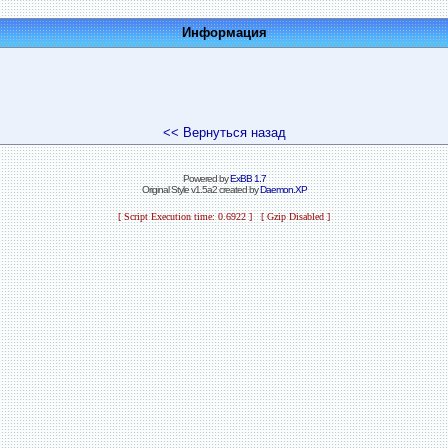
Информация
<< Вернуться назад
Powered by
ExBB 1.7
Original Style v1.5a2 created by
Daemon.XP
[ Script Execution time: 0.6922 ] [ Gzip Disabled ]