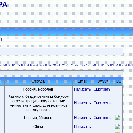
РА
?
|
58
59
60
61
62
63
64
65
66
67
68
69
70
71
72
73
74
75
76
77
78
79
80
81
82
83
84
85
86
87
Откуда:
Email
WWW
ICQ
Россия, Королёв
Написать
Смотреть
Казино с бездепозитным бонусом
за регистрацию предоставляет
Написать
Смотреть
уникальный шанс для новичков
исследовать
Россия, Усмань
Написать
Смотреть
China
Написать