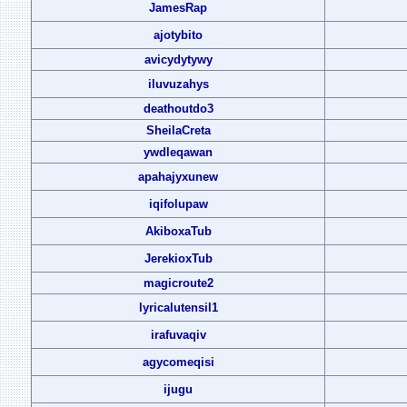
JamesRap
ajotybito
avicydytywy
iluvuzahys
deathoutdo3
SheilaCreta
ywdleqawan
apahajyxunew
iqifolupaw
AkiboxaTub
JerekioxTub
magicroute2
lyricalutensil1
irafuvaqiv
agycomeqisi
ijugu