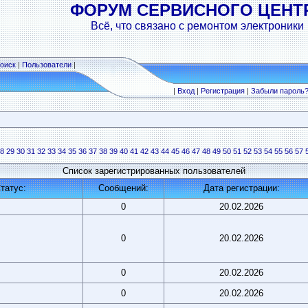
ФОРУМ СЕРВИСНОГО ЦЕНТ
Всё, что связано с ремонтом электроники
оиск
|
Пользователи
|
|
Вход
|
Регистрация
|
Забыли пароль
8
29
30
31
32
33
34
35
36
37
38
39
40
41
42
43
44
45
46
47
48
49
50
51
52
53
54
55
56
57
Список зарегистрированных пользователей
татус:
Сообщений:
Дата регистрации:
0
20.02.2026
0
20.02.2026
0
20.02.2026
0
20.02.2026