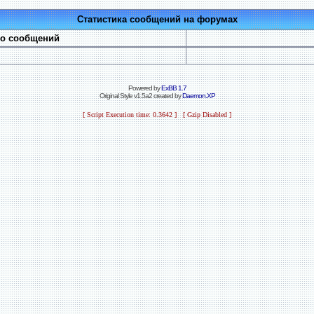
Статистика сообщений на форумах
во сообщений
Powered by
ExBB 1.7
Original Style v1.5a2 created by
Daemon.XP
[ Script Execution time: 0.3642 ] [ Gzip Disabled ]