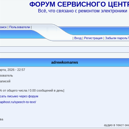
ФОРУМ СЕРВИСНОГО ЦЕНТ
Всё, что связано с ремонтом электроники
оиск
|
Пользователи
|
|
Вход
|
Регистрация
|
Забыли пароль
adrewkomarws
рта, 2026 - 22:57
зователь
записей
% от общего числа / 0.00 сообщений в день]
сать письмо через форум
//apihost.ru/speech-to-text/
ва
аудио в текст он