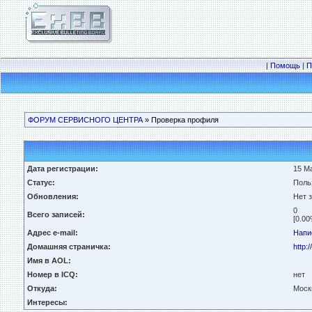
|
Помощь
|
П
ФОРУМ СЕРВИСНОГО ЦЕНТРА
» Проверка профиля
Дата регистрации:
15 Ма
Статус:
Поль
Обновления:
Нет 
0
Всего записей:
[0.00
Адрес e-mail:
Напи
Домашняя страничка:
http:
Имя в AOL:
Номер в ICQ:
нет
Откуда:
Моск
Интересы: