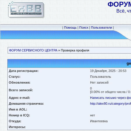
ФОРУ
Всё, ч
|
Помощь
|
Поиск
|
Пользователи
|
ФОРУМ СЕРВИСНОГО ЦЕНТРА
» Проверка профиля
g
Дата регистрации:
19 Декабря, 2025 - 20:53
Статус:
Пользователь
Обновления:
Нет записей
0
Всего записей:
[0.00% от общего числа / 0
Адрес e-mail:
Написать письмо через ф
Домашняя страничка:
http://alex80.ru/category/prof
Имя в AOL:
Номер в ICQ:
нет
Откуда:
Ивантеевка
Интересы: