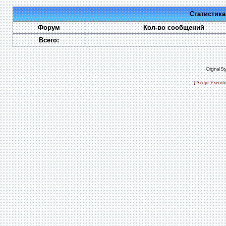
Статистик
Форум
Кол-во сообщений
Всего:
Original S
[ Script Execut