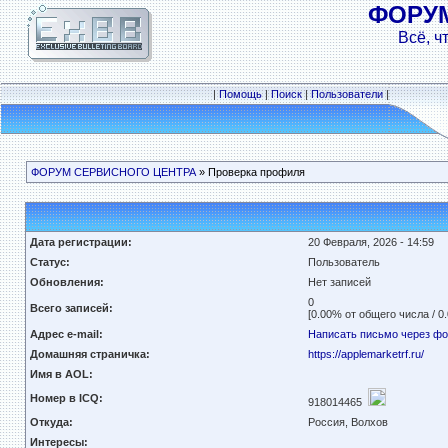
ФОРУ
Всё, ч
|
Помощь
|
Поиск
|
Пользователи
|
ФОРУМ СЕРВИСНОГО ЦЕНТРА
» Проверка профиля
Дата регистрации:
20 Февраля, 2026 - 14:59
Статус:
Пользователь
Обновления:
Нет записей
0
Всего записей:
[0.00% от общего числа / 0
Адрес e-mail:
Написать письмо через ф
Домашняя страничка:
https://applemarketrf.ru/
Имя в AOL:
Номер в ICQ:
918014465
Откуда:
Россия, Волхов
Интересы: