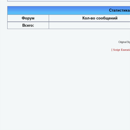
Статистик
Форум
Кол-во сообщений
Всего:
Original S
[ Script Execut