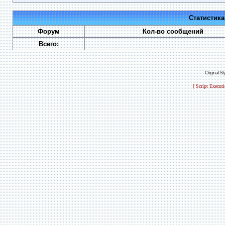
Статистик
Форум
Кол-во сообщений
Всего:
Original S
[ Script Execut