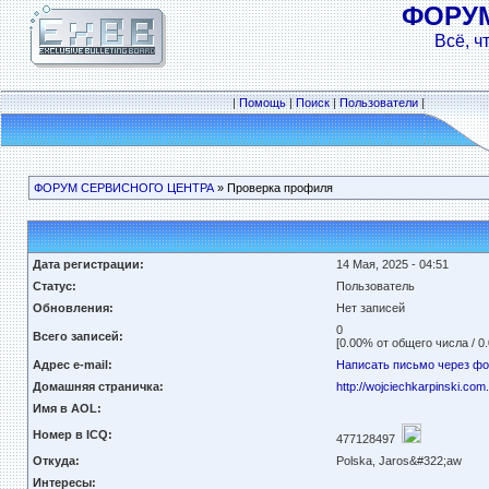
ФОРУ
Всё, ч
|
Помощь
|
Поиск
|
Пользователи
|
ФОРУМ СЕРВИСНОГО ЦЕНТРА
» Проверка профиля
Дата регистрации:
14 Мая, 2025 - 04:51
Статус:
Пользователь
Обновления:
Нет записей
0
Всего записей:
[0.00% от общего числа / 0
Адрес e-mail:
Написать письмо через ф
Домашняя страничка:
http://wojciechkarpinski.com.
Имя в AOL:
Номер в ICQ:
477128497
Откуда:
Polska, Jaros&#322;aw
Интересы: