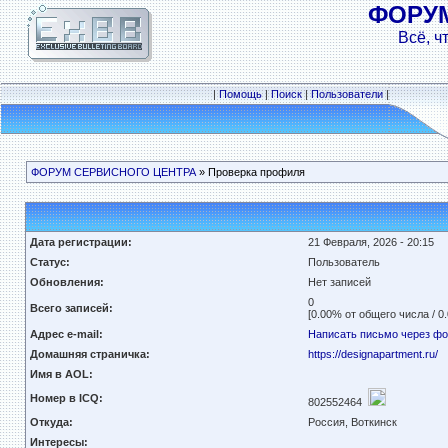
ФОРУ
Всё, ч
|
Помощь
|
Поиск
|
Пользователи
|
ФОРУМ СЕРВИСНОГО ЦЕНТРА
» Проверка профиля
Дата регистрации:
21 Февраля, 2026 - 20:15
Статус:
Пользователь
Обновления:
Нет записей
0
Всего записей:
[0.00% от общего числа / 0
Адрес e-mail:
Написать письмо через ф
Домашняя страничка:
https://designapartment.ru/
Имя в AOL:
Номер в ICQ:
802552464
Откуда:
Россия, Воткинск
Интересы: