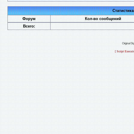
Статистик
Форум
Кол-во сообщений
Всего:
Original S
[ Script Execut