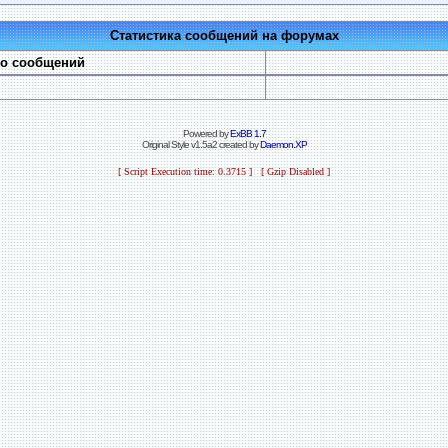
Статистика сообщений на форумах
во сообщений
Powered by
ExBB 1.7
Original Style v1.5a2 created by
Daemon.XP
[ Script Execution time: 0.3715 ] [ Gzip Disabled ]