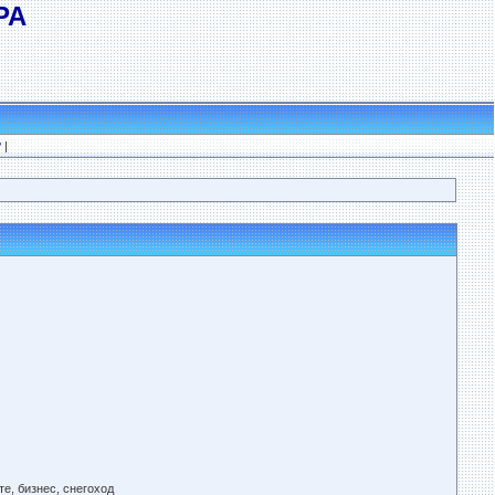
РА
?
|
е, бизнес, снегоход