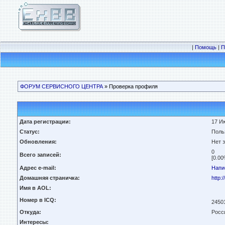
|
Помощь
|
П
ФОРУМ СЕРВИСНОГО ЦЕНТРА
» Проверка профиля
Дата регистрации:
17 Ию
Статус:
Поль
Обновления:
Нет 
0
Всего записей:
[0.00
Адрес e-mail:
Напи
Домашняя страничка:
http:
Имя в AOL:
Номер в ICQ:
2450
Откуда:
Росс
Интересы: