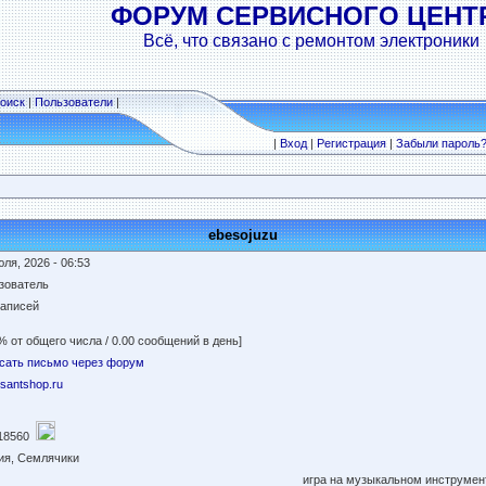
ФОРУМ СЕРВИСНОГО ЦЕНТ
Всё, что связано с ремонтом электроники
оиск
|
Пользователи
|
|
Вход
|
Регистрация
|
Забыли пароль
ebesojuzu
ля, 2026 - 06:53
зователь
записей
% от общего числа / 0.00 сообщений в день]
сать письмо через форум
//santshop.ru
18560
ия, Семлячики
игра на музыкальном инструмент