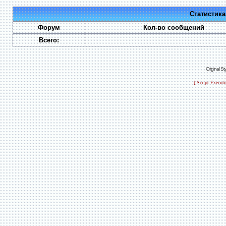
Статистик
Форум
Кол-во сообщений
Всего:
Original S
[ Script Execut