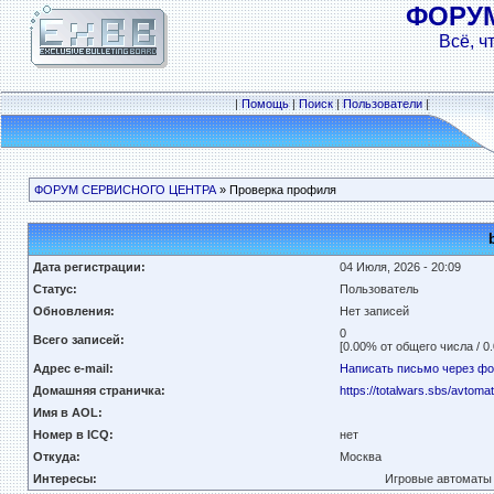
ФОРУ
Всё, ч
|
Помощь
|
Поиск
|
Пользователи
|
ФОРУМ СЕРВИСНОГО ЦЕНТРА
» Проверка профиля
Дата регистрации:
04 Июля, 2026 - 20:09
Статус:
Пользователь
Обновления:
Нет записей
0
Всего записей:
[0.00% от общего числа / 0
Адрес e-mail:
Написать письмо через ф
Домашняя страничка:
https://totalwars.sbs/avtom
Имя в AOL:
Номер в ICQ:
нет
Откуда:
Москва
Интересы:
Игровые автоматы 