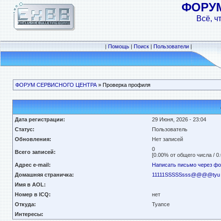
ФОРУ
Всё, ч
|
Помощь
|
Поиск
|
Пользователи
|
ФОРУМ СЕРВИСНОГО ЦЕНТРА
» Проверка профиля
Дата регистрации:
29 Июня, 2026 - 23:04
Статус:
Пользователь
Обновления:
Нет записей
0
Всего записей:
[0.00% от общего числа / 0
Адрес e-mail:
Написать письмо через ф
Домашняя страничка:
11111SSSSSsss@@@@tyu
Имя в AOL:
Номер в ICQ:
нет
Откуда:
Туапсе
Интересы: