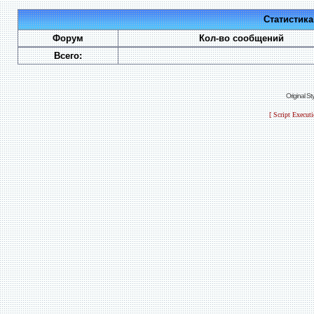
Статистик
Форум
Кол-во сообщений
Всего:
Original S
[ Script Execut