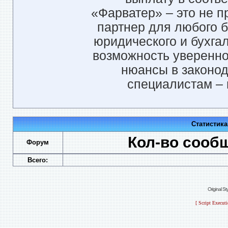
«Фарватер» – это не п
партнер для любого б
юридического и бухга
возможность уверенно 
нюансы в законод
специалистам – 
Статистик
Кол-во сооб
Форум
Всего:
Original S
[ Script Execut