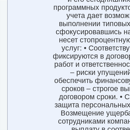
программных продукто
учета дает возмож
выполнении типовых 
сфокусировавшись на
несет стопроцентную
услуг: • Соответст
фиксируются в догово
работ и ответственнос
– риски упущений
обеспечить финансову
сроков – строгое в
договором сроки. •
защита персональных 
Возмещение ущерба
сотрудниками компан
выплату в соотв