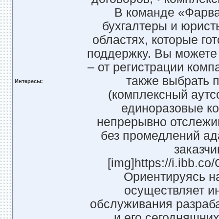
В команде «Фарв
бухгалтеры и юрист
областях, которые го
поддержку. Вы можете 
– от регистрации комп
также выбрать 
Интересы:
(комплексный аутс
единоразовые ко
непрерывно отслежив
без промедлений ад
заказчи
[img]https://i.ibb.c
Ориентируясь на
осуществляет и
обслуживания разраба
и его сегодняшни