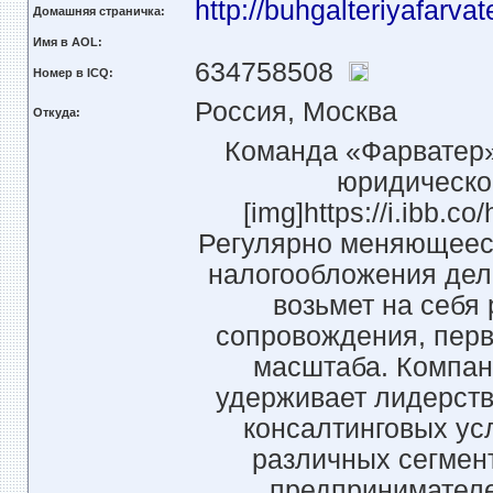
http://buhgalteriyafarvat
Домашняя страничка:
Имя в AOL:
634758508
Номер в ICQ:
Россия, Москва
Откуда:
Команда «Фарватер»
юридическог
[img]https://i.ibb.c
Регулярно меняющееся
налогообложения дел
возьмет на себя
сопровождения, перв
масштаба. Компан
удерживает лидерств
консалтинговых ус
различных сегмент
предпринимателе