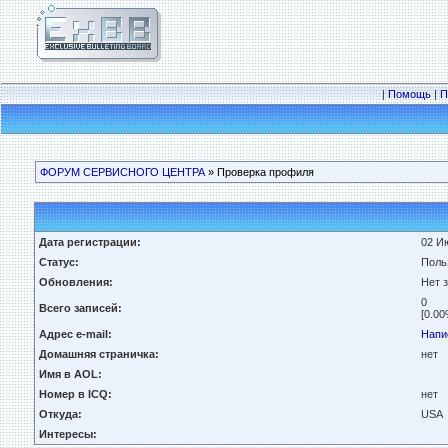
|
Помощь
|
П
ФОРУМ СЕРВИСНОГО ЦЕНТРА
» Проверка профиля
Дата регистрации:
02 Ию
Статус:
Поль
Обновления:
Нет 
0
Всего записей:
[0.00
Адрес e-mail:
Напи
Домашняя страничка:
нет
Имя в AOL:
Номер в ICQ:
нет
Откуда:
USA
Интересы: