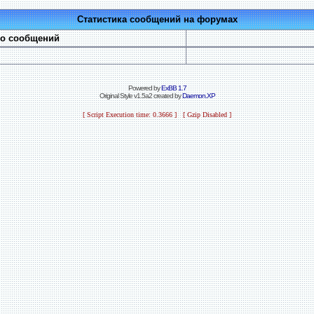
Статистика сообщений на форумах
во сообщений
Powered by
ExBB 1.7
Original Style v1.5a2 created by
Daemon.XP
[ Script Execution time: 0.3666 ] [ Gzip Disabled ]