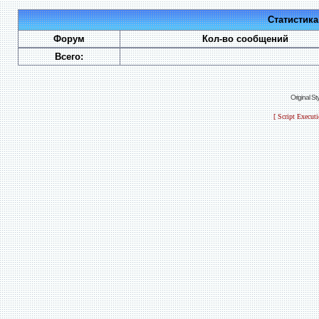
Статистик
Форум
Кол-во сообщений
Всего:
Original S
[ Script Execut