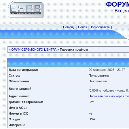
ФОРУ
Всё, ч
|
Помощь
|
Поиск
|
Пользователи
|
ФОРУМ СЕРВИСНОГО ЦЕНТРА
» Проверка профиля
Дата регистрации:
20 Февраля, 2026 - 21:27
Статус:
Пользователь
Обновления:
Нет записей
0
Всего записей:
[0.00% от общего числа / 0
Адрес e-mail:
Написать письмо через ф
Домашняя страничка:
нет
Имя в AOL:
Номер в ICQ:
нет
Откуда:
USA
Интересы: