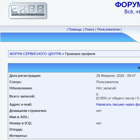
ФОРУ
Всё, ч
|
Помощь
|
Поиск
|
Пользователи
|
ФОРУМ СЕРВИСНОГО ЦЕНТРА
» Проверка профиля
Дата регистрации:
28 Февраля, 2026 - 09:47
Статус:
Пользователь
Обновления:
Нет записей
0
Всего записей:
[0.00% от общего числа / 0
Адрес e-mail:
Написать письмо через ф
Домашняя страничка:
нет
Имя в AOL:
Номер в ICQ:
нет
Откуда:
Интересы: