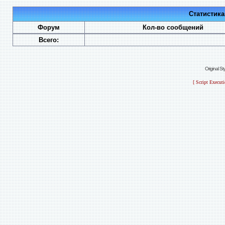
Статистик
Форум
Кол-во сообщений
Всего:
Original S
[ Script Execut