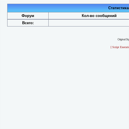
Статистик
Форум
Кол-во сообщений
Всего:
Original S
[ Script Execut