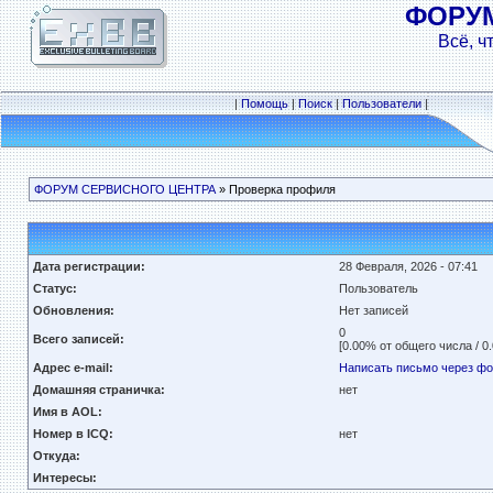
ФОРУ
Всё, ч
|
Помощь
|
Поиск
|
Пользователи
|
ФОРУМ СЕРВИСНОГО ЦЕНТРА
» Проверка профиля
Дата регистрации:
28 Февраля, 2026 - 07:41
Статус:
Пользователь
Обновления:
Нет записей
0
Всего записей:
[0.00% от общего числа / 0
Адрес e-mail:
Написать письмо через ф
Домашняя страничка:
нет
Имя в AOL:
Номер в ICQ:
нет
Откуда:
Интересы: