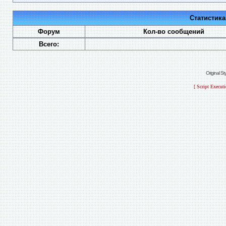
Статистик
Форум
Кол-во сообщений
Всего:
Original S
[ Script Execut