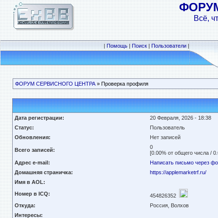
ФОРУ
Всё, ч
|
Помощь
|
Поиск
|
Пользователи
|
ФОРУМ СЕРВИСНОГО ЦЕНТРА
» Проверка профиля
Дата регистрации:
20 Февраля, 2026 - 18:38
Статус:
Пользователь
Обновления:
Нет записей
0
Всего записей:
[0.00% от общего числа / 0
Адрес e-mail:
Написать письмо через ф
Домашняя страничка:
https://applemarketrf.ru/
Имя в AOL:
Номер в ICQ:
454826352
Откуда:
Россия, Волхов
Интересы: