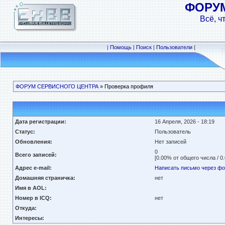
ФОРУ
Всё, ч
|
Помощь
|
Поиск
|
Пользователи
|
ФОРУМ СЕРВИСНОГО ЦЕНТРА
» Проверка профиля
Дата регистрации:
16 Апреля, 2026 - 18:19
Статус:
Пользователь
Обновления:
Нет записей
0
Всего записей:
[0.00% от общего числа / 0
Адрес e-mail:
Написать письмо через ф
Домашняя страничка:
нет
Имя в AOL:
Номер в ICQ:
нет
Откуда:
Интересы: