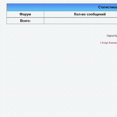
Статистик
Форум
Кол-во сообщений
Всего:
Original S
[ Script Execut