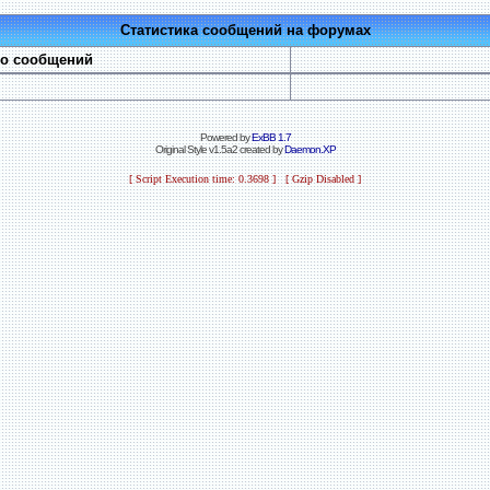
Статистика сообщений на форумах
во сообщений
Powered by
ExBB 1.7
Original Style v1.5a2 created by
Daemon.XP
[ Script Execution time: 0.3698 ] [ Gzip Disabled ]