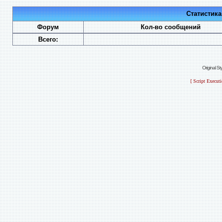
Статистик
Форум
Кол-во сообщений
Всего:
Original S
[ Script Execut