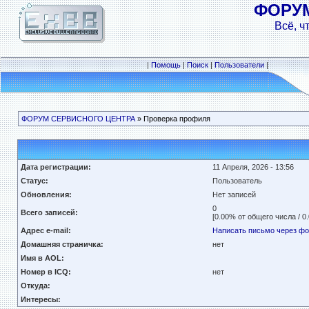
ФОРУ
Всё, ч
|
Помощь
|
Поиск
|
Пользователи
|
ФОРУМ СЕРВИСНОГО ЦЕНТРА
» Проверка профиля
Дата регистрации:
11 Апреля, 2026 - 13:56
Статус:
Пользователь
Обновления:
Нет записей
0
Всего записей:
[0.00% от общего числа / 0
Адрес e-mail:
Написать письмо через ф
Домашняя страничка:
нет
Имя в AOL:
Номер в ICQ:
нет
Откуда:
Интересы: