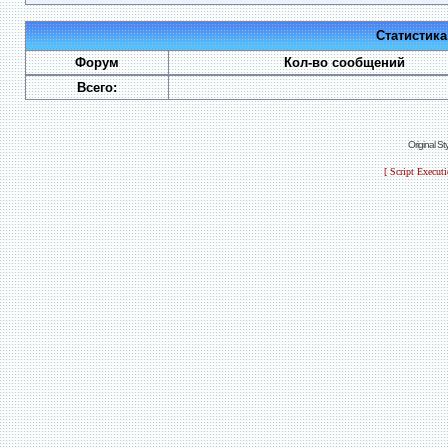
Статистик
Форум
Кол-во сообщений
Всего:
Original S
[ Script Execut