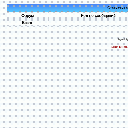
Статистик
Форум
Кол-во сообщений
Всего:
Original S
[ Script Execut