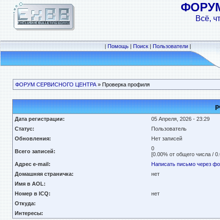
ФОРУ
Всё, ч
|
Помощь
|
Поиск
|
Пользователи
|
ФОРУМ СЕРВИСНОГО ЦЕНТРА
» Проверка профиля
p
Дата регистрации:
05 Апреля, 2026 - 23:29
Статус:
Пользователь
Обновления:
Нет записей
0
Всего записей:
[0.00% от общего числа / 0
Адрес e-mail:
Написать письмо через ф
Домашняя страничка:
нет
Имя в AOL:
Номер в ICQ:
нет
Откуда:
Интересы: