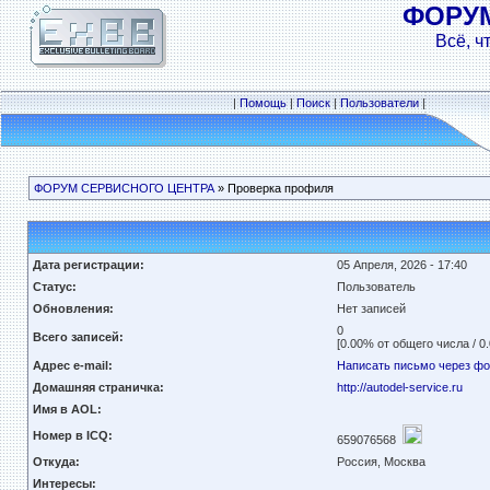
ФОРУ
Всё, ч
|
Помощь
|
Поиск
|
Пользователи
|
ФОРУМ СЕРВИСНОГО ЦЕНТРА
» Проверка профиля
Дата регистрации:
05 Апреля, 2026 - 17:40
Статус:
Пользователь
Обновления:
Нет записей
0
Всего записей:
[0.00% от общего числа / 0
Адрес e-mail:
Написать письмо через ф
Домашняя страничка:
http://autodel-service.ru
Имя в AOL:
Номер в ICQ:
659076568
Откуда:
Россия, Москва
Интересы: