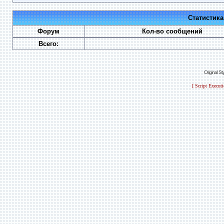
Статистик
Форум
Кол-во сообщений
Всего:
Original S
[ Script Execut