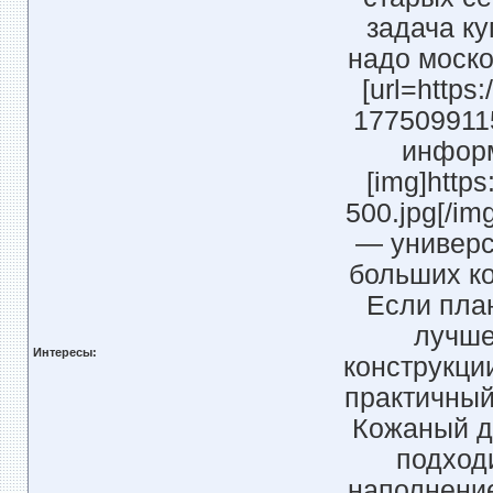
задача к
надо моск
[url=https
1775099115
информ
[img]http
500.jpg[/i
— универс
больших ко
Если пла
лучше
Интересы:
конструкци
практичный 
Кожаный д
подходи
наполнение