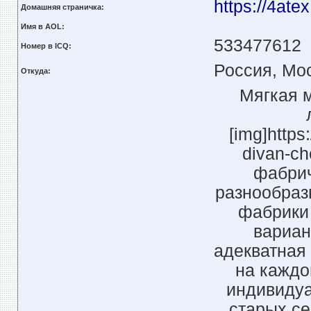
https://4ate
Домашняя страничка:
Имя в AOL:
533477612
Номер в ICQ:
Россия, Мо
Откуда:
Мягкая м
[img]https
divan-ch
фабрич
разнообраз
фабрики
вариан
адекватная 
на каждо
индивидуа
старых се