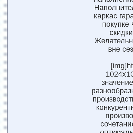
Наполните
каркас гар
покупке 
скидки
Желательно
вне се
[img]h
1024x10
значение
разнообраз
производств
конкурент
произво
сочетани
оптималь