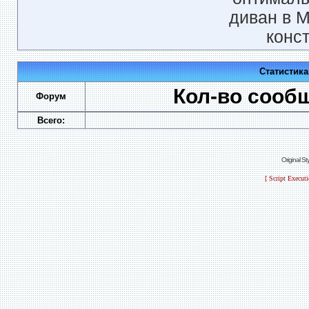
диван в М
конс
Статистик
Кол-во сооб
Форум
Всего:
Original S
[ Script Execut