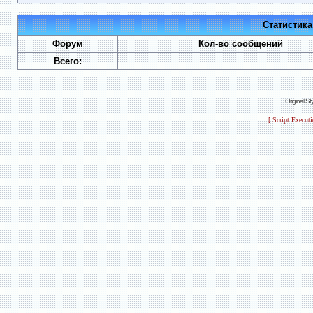
Статистик
Форум
Кол-во сообщений
Всего:
Original S
[ Script Execut