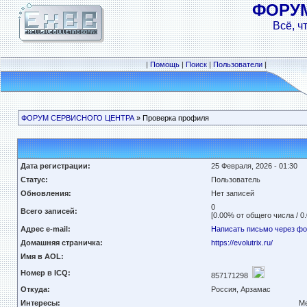
ФОРУ
Всё, ч
|
Помощь
|
Поиск
|
Пользователи
|
ФОРУМ СЕРВИСНОГО ЦЕНТРА
» Проверка профиля
Дата регистрации:
25 Февраля, 2026 - 01:30
Статус:
Пользователь
Обновления:
Нет записей
0
Всего записей:
[0.00% от общего числа / 0
Адрес e-mail:
Написать письмо через ф
Домашняя страничка:
https://evolutrix.ru/
Имя в AOL:
Номер в ICQ:
857171298
Откуда:
Россия, Арзамас
Интересы:
Ме