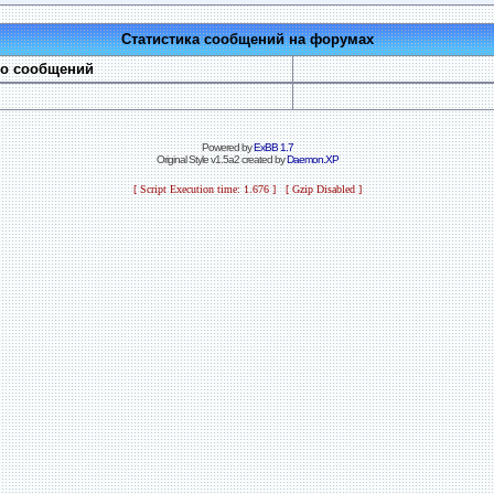
Статистика сообщений на форумах
во сообщений
Powered by
ExBB 1.7
Original Style v1.5a2 created by
Daemon.XP
[ Script Execution time: 1.676 ] [ Gzip Disabled ]