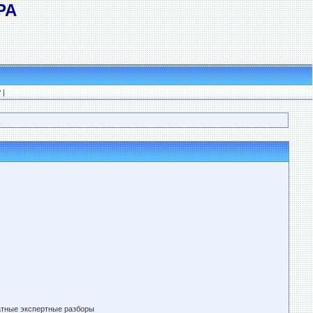
РА
?
|
атные экспертные разборы