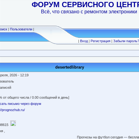
ФОРУМ СЕРВИСНОГО ЦЕНТ
Всё, что связано с ремонтом электроники
оиск
|
Пользователи
|
|
Вход
|
Регистрация
|
Забыли пароль
desertedlibrary
реля, 2026 - 12:19
зователь
записей
% от общего числа / 0.00 сообщений в день]
сать письмо через форум
://prognozhub.ru/
98615
я ,
Прогнозы на футбол сегодня — беспл