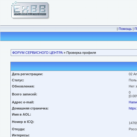
|
Помощь
|
П
ФОРУМ СЕРВИСНОГО ЦЕНТРА
» Проверка профиля
Дата регистрации:
02 Ап
Статус:
Поль
Обновления:
Нет 
0
Всего записей:
[0.00
Адрес e-mail:
Напи
Домашняя страничка:
https
Имя в AOL:
Номер в ICQ:
1476
Откуда:
Росси
Интересы: