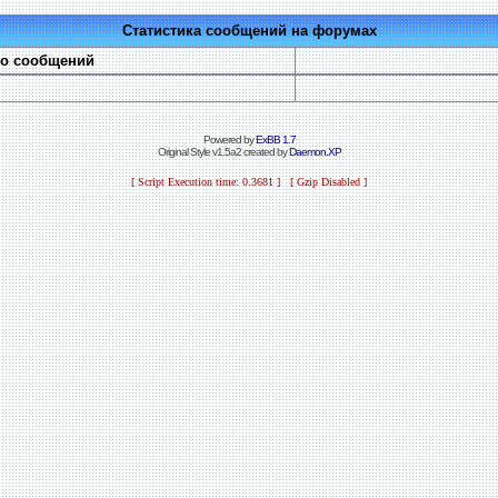
Статистика сообщений на форумах
во сообщений
Powered by
ExBB 1.7
Original Style v1.5a2 created by
Daemon.XP
[ Script Execution time: 0.3681 ] [ Gzip Disabled ]