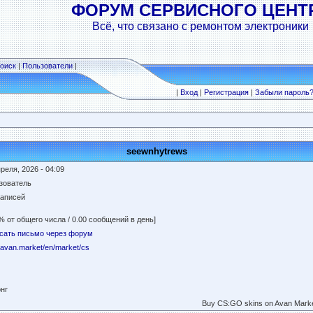
ФОРУМ СЕРВИСНОГО ЦЕНТ
Всё, что связано с ремонтом электроники
оиск
|
Пользователи
|
|
Вход
|
Регистрация
|
Забыли пароль
seewnhytrews
реля, 2026 - 04:09
зователь
записей
% от общего числа / 0.00 сообщений в день]
сать письмо через форум
//avan.market/en/market/cs
онг
Buy CS:GO skins on Avan Market