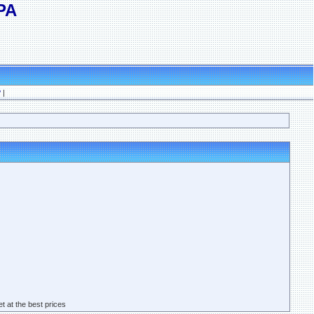
РА
?
|
 at the best prices