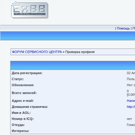
|
Помощь
|
П
ФОРУМ СЕРВИСНОГО ЦЕНТРА
» Проверка профиля
Дата регистрации:
02 Ап
Статус:
Поль
Обновления:
Нет 
0
Всего записей:
[0.00
Адрес e-mail:
Напи
Домашняя страничка:
http:
Имя в AOL:
Номер в ICQ:
нет
Откуда:
Гонк
Интересы: