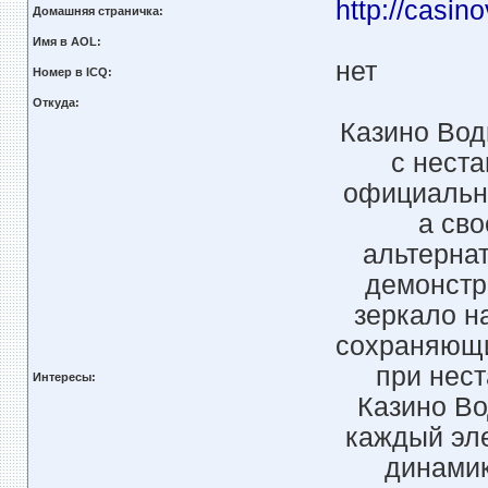
http://casin
Домашняя страничка:
Имя в AOL:
нет
Номер в ICQ:
Откуда:
Казино Вод
с неста
официальн
а св
альтерна
демонстр
зеркало н
сохраняющи
при нес
Интересы:
Казино Во
каждый эл
динамик