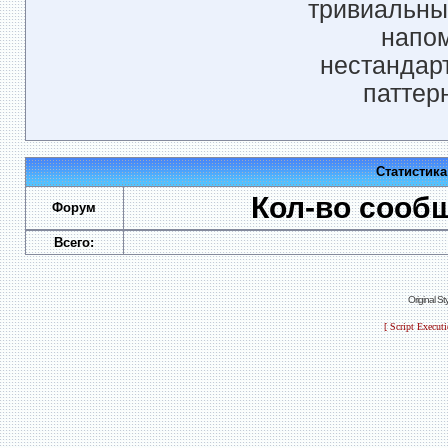
тривиальны
напом
нестандар
паттер
Статистик
Кол-во сооб
Форум
Всего:
Original S
[ Script Execut