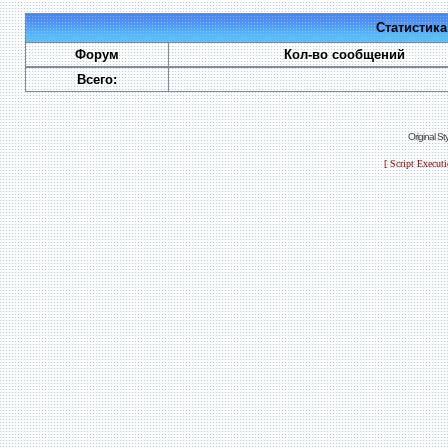
Статистик
Форум
Кол-во сообщений
Всего:
Original S
[ Script Execut