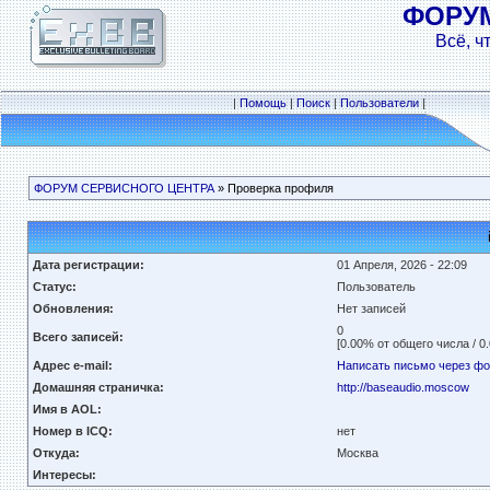
ФОРУ
Всё, ч
|
Помощь
|
Поиск
|
Пользователи
|
ФОРУМ СЕРВИСНОГО ЦЕНТРА
» Проверка профиля
Дата регистрации:
01 Апреля, 2026 - 22:09
Статус:
Пользователь
Обновления:
Нет записей
0
Всего записей:
[0.00% от общего числа / 0
Адрес e-mail:
Написать письмо через ф
Домашняя страничка:
http://baseaudio.moscow
Имя в AOL:
Номер в ICQ:
нет
Откуда:
Москва
Интересы: