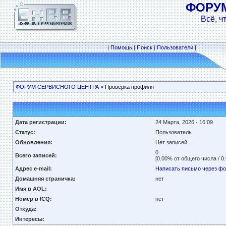
ФОРУ
Всё, ч
|
Помощь
|
Поиск
|
Пользователи
|
ФОРУМ СЕРВИСНОГО ЦЕНТРА
» Проверка профиля
Дата регистрации:
24 Марта, 2026 - 16:09
Статус:
Пользователь
Обновления:
Нет записей
0
Всего записей:
[0.00% от общего числа / 0
Адрес e-mail:
Написать письмо через ф
Домашняя страничка:
нет
Имя в AOL:
Номер в ICQ:
нет
Откуда:
Интересы: