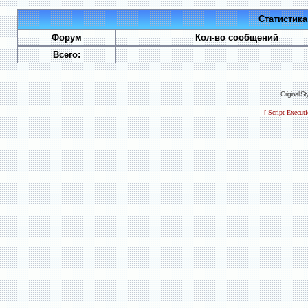
Статистик
Форум
Кол-во сообщений
Всего:
Original S
[ Script Execut