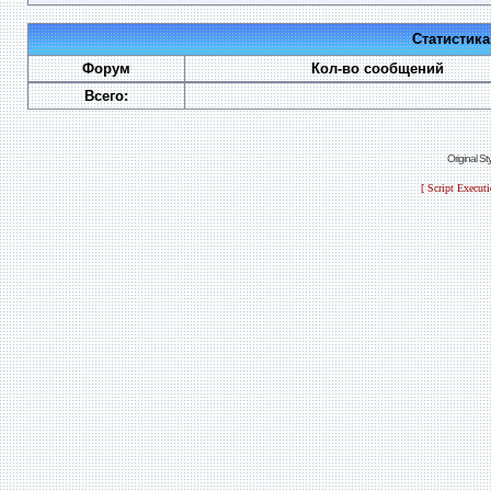
Статистик
Форум
Кол-во сообщений
Всего:
Original S
[ Script Execut