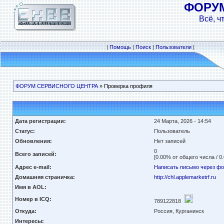
ФОРУ
Всё, ч
|
Помощь
|
Поиск
|
Пользователи
|
ФОРУМ СЕРВИСНОГО ЦЕНТРА
» Проверка профиля
Дата регистрации:
24 Марта, 2026 - 14:54
Статус:
Пользователь
Обновления:
Нет записей
0
Всего записей:
[0.00% от общего числа / 0
Адрес e-mail:
Написать письмо через ф
Домашняя страничка:
http://chl.applemarketrf.ru
Имя в AOL:
Номер в ICQ:
789122818
Откуда:
Россия, Курганинск
Интересы: