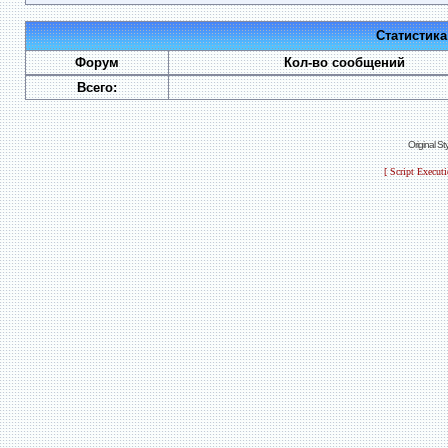
Статистик
Форум
Кол-во сообщений
Всего:
Original S
[ Script Execut