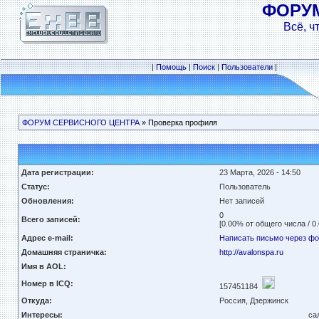
ФОРУ
Всё, ч
|
Помощь
|
Поиск
|
Пользователи
|
ФОРУМ СЕРВИСНОГО ЦЕНТРА
» Проверка профиля
Дата регистрации:
23 Марта, 2026 - 14:50
Статус:
Пользователь
Обновления:
Нет записей
0
Всего записей:
[0.00% от общего числа / 0
Адрес e-mail:
Написать письмо через ф
Домашняя страничка:
http://avalonspa.ru
Имя в AOL:
Номер в ICQ:
157451184
Откуда:
Россия, Дзержинск
Интересы:
са